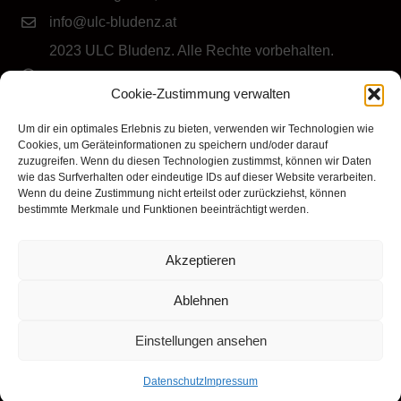
info@ulc-bludenz.at
2023 ULC Bludenz. Alle Rechte vorbehalten.
IMPRESSUM
|
DATENSCHUTZ
|
Cookie-Richtlinie
Cookie-Zustimmung verwalten
(EU)
Folge dem ULC Bludenz
Um dir ein optimales Erlebnis zu bieten, verwenden wir Technologien wie
Cookies, um Geräteinformationen zu speichern und/oder darauf
zuzugreifen. Wenn du diesen Technologien zustimmst, können wir Daten
wie das Surfverhalten oder eindeutige IDs auf dieser Website verarbeiten.
Wenn du deine Zustimmung nicht erteilst oder zurückziehst, können
bestimmte Merkmale und Funktionen beeinträchtigt werden.
Akzeptieren
Klicke hier, um Marketing-Cookies zu
akzeptieren und diesen Inhalt zu aktivieren
Ablehnen
Einstellungen ansehen
Datenschutz
Impressum