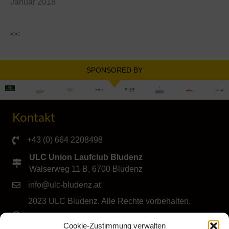
Januar 2018
<<
SPONSORED BY
Kontakt
+43 (0) 664 2208498
ULC Union Laufclub Bludenz
Walserweg 11 B, 6700 Bludenz
info@ulc-bludenz.at
2023 ULC Bludenz. Alle Rechte vorbehalten.
IMPRESSUM
|
DATENSCHUTZ
|
Cookie-Richtlinie
Cookie-Zustimmung verwalten