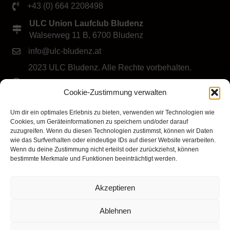
+43 (0) 664 2208498
ULC Union Laufclub Bludenz
Walserweg 11 B, 6700 Bludenz
info@ulc-bludenz.at
2023 ULC Bludenz. Alle Rechte vorbehalten.
IMPRESSUM
|
DATENSCHUTZ
|
Cookie-Richtlinie
Cookie-Zustimmung verwalten
(EU)
Folge dem ULC Bludenz
Um dir ein optimales Erlebnis zu bieten, verwenden wir Technologien wie
Cookies, um Geräteinformationen zu speichern und/oder darauf
zuzugreifen. Wenn du diesen Technologien zustimmst, können wir Daten
wie das Surfverhalten oder eindeutige IDs auf dieser Website verarbeiten.
Wenn du deine Zustimmung nicht erteilst oder zurückziehst, können
bestimmte Merkmale und Funktionen beeinträchtigt werden.
Akzeptieren
Klicke hier, um Marketing-Cookies zu
akzeptieren und diesen Inhalt zu aktivieren
Ablehnen