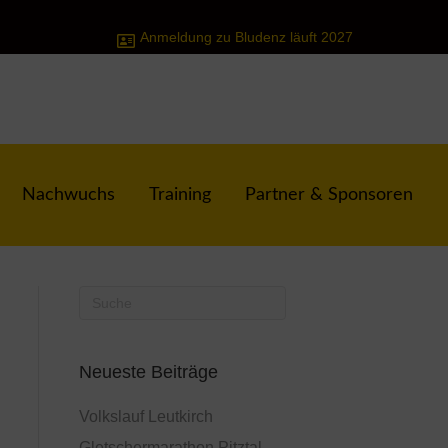
Anmeldung zu Bludenz läuft 2027
Nachwuchs
Training
Partner & Sponsoren
Neueste Beiträge
Volkslauf Leutkirch
Gletschermarathon Pitztal