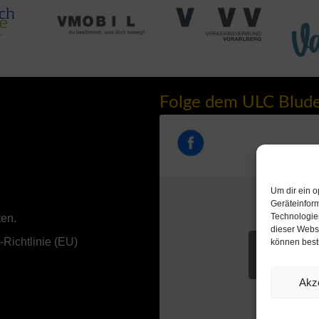
Folge dem ULC Blud
Um dir ein o
Geräteinfor
Technologien
ten.
dieser Websi
Richtlinie (EU)
können best
Klicke hie
akzeptieren u
Akz