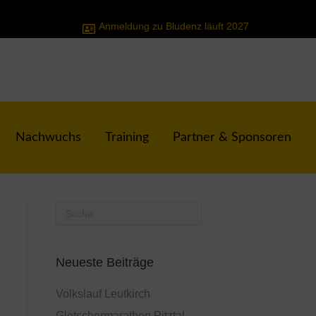
Anmeldung zu Bludenz läuft 2027
Nachwuchs
Training
Partner & Sponsoren
Neueste Beiträge
Volkslauf Leutkirch
Gletschermarathon Pitztal