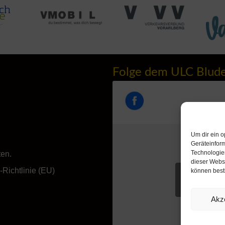
Folge dem ULC Blud
Um dir ein o
Geräteinfor
Technologien
ten.
dieser Websi
Richtlinie (EU)
können best
Klicke hie
akzeptieren u
Akz