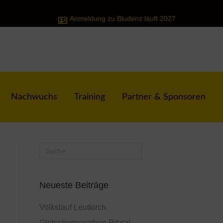
Anmeldung zu Bludenz läuft 2027
Nachwuchs
Training
Partner & Sponsoren
Neueste Beiträge
Volkslauf Leutkirch
Gletschermarathon Pitztal