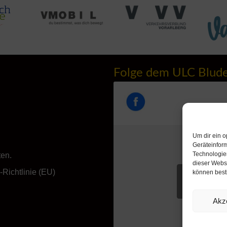
Folge dem ULC Blud
Um dir ein o
Geräteinfor
Technologien
ten.
dieser Websi
Richtlinie (EU)
können best
Klicke hie
akzeptieren u
Akz