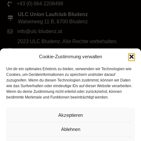
+43 (0) 664 2208498
ULC Union Laufclub Bludenz
Walserweg 11 B, 6700 Bludenz
info@ulc-bludenz.at
2023 ULC Bludenz. Alle Rechte vorbehalten.
IMPRESSUM
|
DATENSCHUTZ
|
Cookie-Richtlinie
Cookie-Zustimmung verwalten
(EU)
Folge dem ULC Bludenz
Um dir ein optimales Erlebnis zu bieten, verwenden wir Technologien wie
Cookies, um Geräteinformationen zu speichern und/oder darauf
zuzugreifen. Wenn du diesen Technologien zustimmst, können wir Daten
wie das Surfverhalten oder eindeutige IDs auf dieser Website verarbeiten.
Wenn du deine Zustimmung nicht erteilst oder zurückziehst, können
bestimmte Merkmale und Funktionen beeinträchtigt werden.
Akzeptieren
Klicke hier, um Marketing-Cookies zu
akzeptieren und diesen Inhalt zu aktivieren
Ablehnen