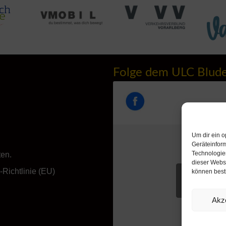
Folge dem ULC Blud
Um dir ein o
Geräteinfor
Technologien
ten.
dieser Websi
Richtlinie (EU)
können best
Klicke hie
akzeptieren u
Akz