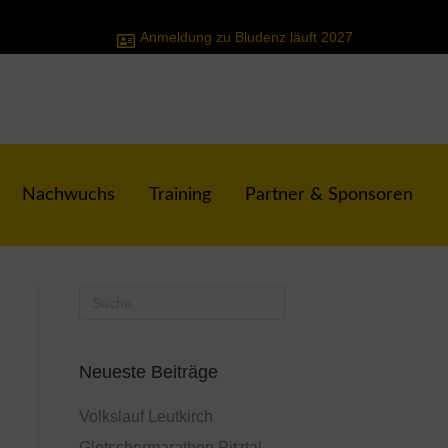
Anmeldung zu Bludenz läuft 2027
Nachwuchs
Training
Partner & Sponsoren
Neueste Beiträge
Volkslauf Leutkirch
Gletschermarathon Pitztal