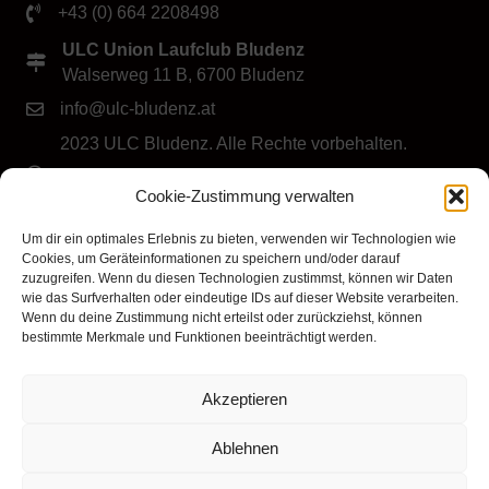
+43 (0) 664 2208498
ULC Union Laufclub Bludenz
Walserweg 11 B, 6700 Bludenz
info@ulc-bludenz.at
2023 ULC Bludenz. Alle Rechte vorbehalten.
IMPRESSUM
|
DATENSCHUTZ
|
Cookie-Richtlinie
Cookie-Zustimmung verwalten
(EU)
Folge dem ULC Bludenz
Um dir ein optimales Erlebnis zu bieten, verwenden wir Technologien wie
Cookies, um Geräteinformationen zu speichern und/oder darauf
zuzugreifen. Wenn du diesen Technologien zustimmst, können wir Daten
wie das Surfverhalten oder eindeutige IDs auf dieser Website verarbeiten.
Wenn du deine Zustimmung nicht erteilst oder zurückziehst, können
bestimmte Merkmale und Funktionen beeinträchtigt werden.
Akzeptieren
Klicke hier, um Marketing-Cookies zu
akzeptieren und diesen Inhalt zu aktivieren
Ablehnen