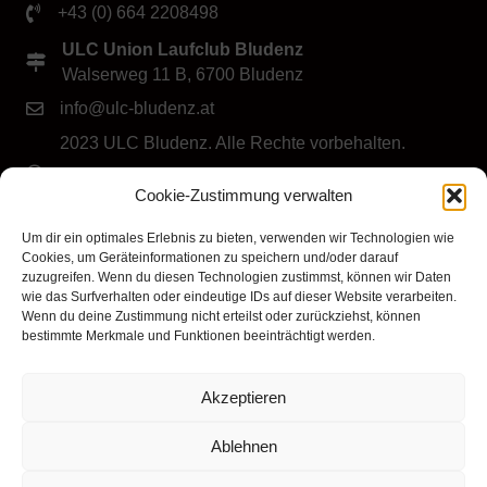
+43 (0) 664 2208498
ULC Union Laufclub Bludenz
Walserweg 11 B, 6700 Bludenz
info@ulc-bludenz.at
2023 ULC Bludenz. Alle Rechte vorbehalten.
IMPRESSUM
|
DATENSCHUTZ
|
Cookie-Richtlinie
Cookie-Zustimmung verwalten
(EU)
Folge dem ULC Bludenz
Um dir ein optimales Erlebnis zu bieten, verwenden wir Technologien wie
Cookies, um Geräteinformationen zu speichern und/oder darauf
zuzugreifen. Wenn du diesen Technologien zustimmst, können wir Daten
wie das Surfverhalten oder eindeutige IDs auf dieser Website verarbeiten.
Wenn du deine Zustimmung nicht erteilst oder zurückziehst, können
bestimmte Merkmale und Funktionen beeinträchtigt werden.
Akzeptieren
Klicke hier, um Marketing-Cookies zu
akzeptieren und diesen Inhalt zu aktivieren
Ablehnen