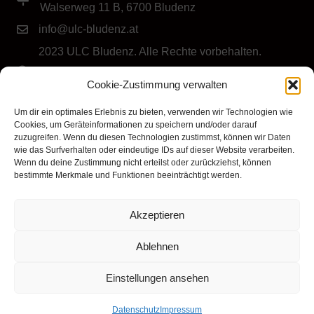
Walserweg 11 B, 6700 Bludenz
info@ulc-bludenz.at
2023 ULC Bludenz. Alle Rechte vorbehalten.
IMPRESSUM
|
DATENSCHUTZ
|
Cookie-Richtlinie
Cookie-Zustimmung verwalten
(EU)
Folge dem ULC Bludenz
Um dir ein optimales Erlebnis zu bieten, verwenden wir Technologien wie
Cookies, um Geräteinformationen zu speichern und/oder darauf
zuzugreifen. Wenn du diesen Technologien zustimmst, können wir Daten
wie das Surfverhalten oder eindeutige IDs auf dieser Website verarbeiten.
Wenn du deine Zustimmung nicht erteilst oder zurückziehst, können
bestimmte Merkmale und Funktionen beeinträchtigt werden.
Akzeptieren
Klicke hier, um Marketing-Cookies zu
akzeptieren und diesen Inhalt zu aktivieren
Ablehnen
Einstellungen ansehen
Datenschutz
Impressum