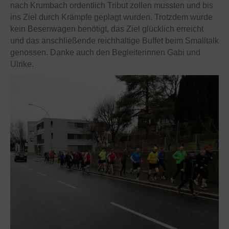
nach Krumbach ordentlich Tribut zollen mussten und bis
ins Ziel durch Krämpfe geplagt wurden. Trotzdem wurde
kein Besenwagen benötigt, das Ziel glücklich erreicht
und das anschließende reichhaltige Buffet beim Smalltalk
genossen. Danke auch den Begleiterinnen Gabi und
Ulrike.