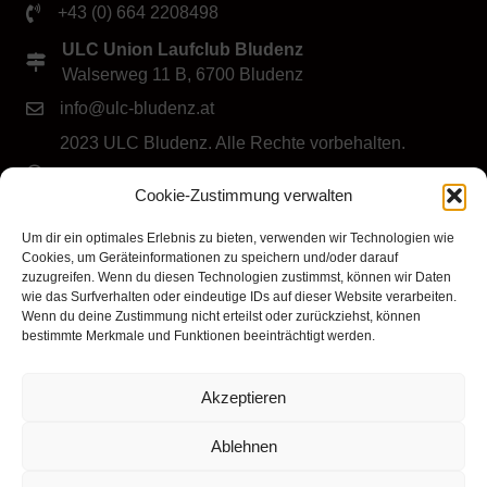
+43 (0) 664 2208498
ULC Union Laufclub Bludenz
Walserweg 11 B, 6700 Bludenz
info@ulc-bludenz.at
2023 ULC Bludenz. Alle Rechte vorbehalten.
IMPRESSUM
|
DATENSCHUTZ
|
Cookie-Richtlinie
Cookie-Zustimmung verwalten
(EU)
Folge dem ULC Bludenz
Um dir ein optimales Erlebnis zu bieten, verwenden wir Technologien wie
Cookies, um Geräteinformationen zu speichern und/oder darauf
zuzugreifen. Wenn du diesen Technologien zustimmst, können wir Daten
wie das Surfverhalten oder eindeutige IDs auf dieser Website verarbeiten.
Wenn du deine Zustimmung nicht erteilst oder zurückziehst, können
bestimmte Merkmale und Funktionen beeinträchtigt werden.
Akzeptieren
Klicke hier, um Marketing-Cookies zu
akzeptieren und diesen Inhalt zu aktivieren
Ablehnen