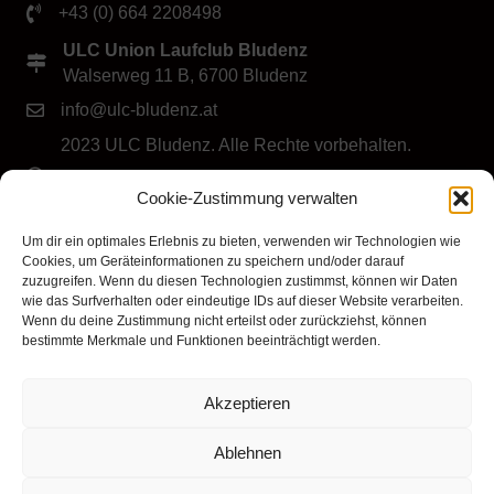
+43 (0) 664 2208498
ULC Union Laufclub Bludenz
Walserweg 11 B, 6700 Bludenz
info@ulc-bludenz.at
2023 ULC Bludenz. Alle Rechte vorbehalten.
IMPRESSUM
|
DATENSCHUTZ
|
Cookie-Richtlinie
Cookie-Zustimmung verwalten
(EU)
Folge dem ULC Bludenz
Um dir ein optimales Erlebnis zu bieten, verwenden wir Technologien wie
Cookies, um Geräteinformationen zu speichern und/oder darauf
zuzugreifen. Wenn du diesen Technologien zustimmst, können wir Daten
wie das Surfverhalten oder eindeutige IDs auf dieser Website verarbeiten.
Wenn du deine Zustimmung nicht erteilst oder zurückziehst, können
bestimmte Merkmale und Funktionen beeinträchtigt werden.
Akzeptieren
Klicke hier, um Marketing-Cookies zu
akzeptieren und diesen Inhalt zu aktivieren
Ablehnen