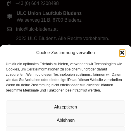
+43 (0) 664 2208498
ULC Union Laufclub Bludenz
Walserweg 11 B, 6700 Bludenz
info@ulc-bludenz.at
2023 ULC Bludenz. Alle Rechte vorbehalten.
IMPRESSUM
|
DATENSCHUTZ
|
Cookie-Richtlinie
Cookie-Zustimmung verwalten
(EU)
Folge dem ULC Bludenz
Um dir ein optimales Erlebnis zu bieten, verwenden wir Technologien wie
Cookies, um Geräteinformationen zu speichern und/oder darauf
zuzugreifen. Wenn du diesen Technologien zustimmst, können wir Daten
wie das Surfverhalten oder eindeutige IDs auf dieser Website verarbeiten.
Wenn du deine Zustimmung nicht erteilst oder zurückziehst, können
bestimmte Merkmale und Funktionen beeinträchtigt werden.
Akzeptieren
Klicke hier, um Marketing-Cookies zu
akzeptieren und diesen Inhalt zu aktivieren
Ablehnen