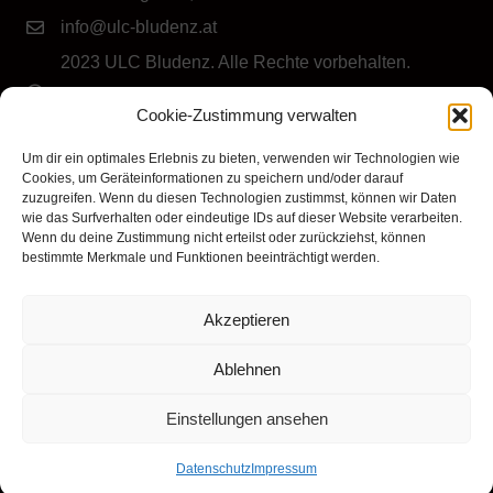
info@ulc-bludenz.at
2023 ULC Bludenz. Alle Rechte vorbehalten.
IMPRESSUM
|
DATENSCHUTZ
|
Cookie-Richtlinie
Cookie-Zustimmung verwalten
(EU)
Folge dem ULC Bludenz
Um dir ein optimales Erlebnis zu bieten, verwenden wir Technologien wie
Cookies, um Geräteinformationen zu speichern und/oder darauf
zuzugreifen. Wenn du diesen Technologien zustimmst, können wir Daten
wie das Surfverhalten oder eindeutige IDs auf dieser Website verarbeiten.
Wenn du deine Zustimmung nicht erteilst oder zurückziehst, können
bestimmte Merkmale und Funktionen beeinträchtigt werden.
Akzeptieren
Klicke hier, um Marketing-Cookies zu
akzeptieren und diesen Inhalt zu aktivieren
Ablehnen
Einstellungen ansehen
Datenschutz
Impressum