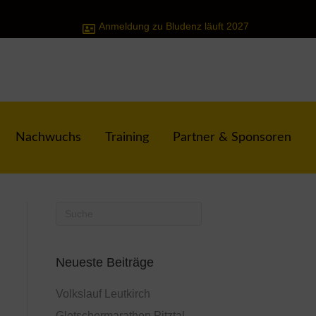
Anmeldung zu Bludenz läuft 2027
Nachwuchs
Training
Partner & Sponsoren
Neueste Beiträge
Volkslauf Leutkirch
Gletschermarathon Pitztal