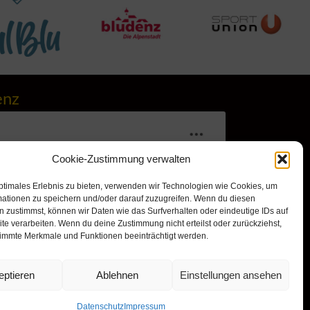
enz
Cookie-Zustimmung verwalten
ptimales Erlebnis zu bieten, verwenden wir Technologien wie Cookies, um
mationen zu speichern und/oder darauf zuzugreifen. Wenn du diesen
 zustimmst, können wir Daten wie das Surfverhalten oder eindeutige IDs auf
te verarbeiten. Wenn du deine Zustimmung nicht erteilst oder zurückziehst,
immte Merkmale und Funktionen beeinträchtigt werden.
r, um Marketing-Cookies zu
nd diesen Inhalt zu aktivieren
eptieren
Ablehnen
Einstellungen ansehen
Datenschutz
Impressum