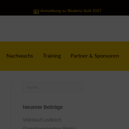
Anmeldung zu Bludenz läuft 2027
Nachwuchs
Training
Partner & Sponsoren
Neueste Beiträge
Volkslauf Leutkirch
Gletschermarathon Pitztal