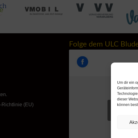
Folge dem ULC Blud
Um dir ein o
Geräteinfor
Technologien
ten.
dieser Websi
Richtlinie (EU)
können best
Klicke hie
akzeptieren u
Akz