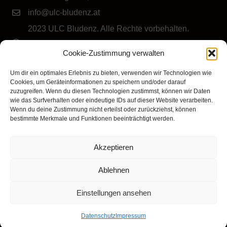
info@ulc-bludenz.at
2023 ULC Bludenz. Alle Rechte vorbehalten.
IMPRESSUM
|
DATENSCHUTZ
|
Cookie-Richtlinie
Cookie-Zustimmung verwalten
(EU)
Folge dem ULC Bludenz
Um dir ein optimales Erlebnis zu bieten, verwenden wir Technologien wie
Cookies, um Geräteinformationen zu speichern und/oder darauf
zuzugreifen. Wenn du diesen Technologien zustimmst, können wir Daten
wie das Surfverhalten oder eindeutige IDs auf dieser Website verarbeiten.
Wenn du deine Zustimmung nicht erteilst oder zurückziehst, können
bestimmte Merkmale und Funktionen beeinträchtigt werden.
Akzeptieren
Klicke hier, um Marketing-Cookies zu
akzeptieren und diesen Inhalt zu aktivieren
Ablehnen
Einstellungen ansehen
Datenschutz
Impressum