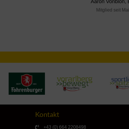
Aaron Vonblon, 
Mitglied seit Ma
Kontakt
+43 (0) 664 2208498