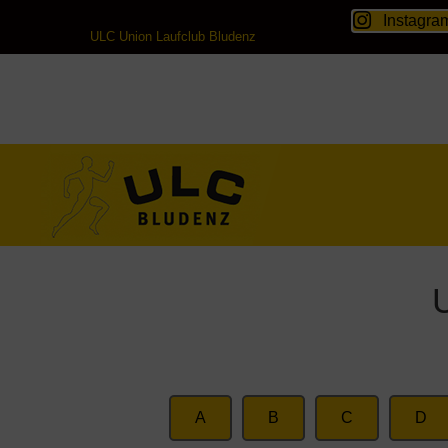
Instagra
ULC Union Laufclub Bludenz
A
B
C
D