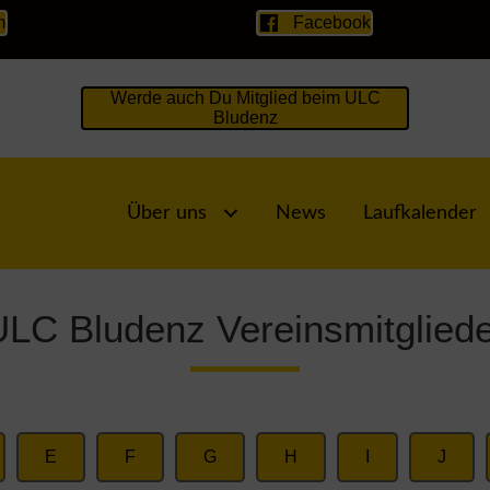
m
Facebook
Werde auch Du Mitglied beim ULC
Bludenz
Über uns
News
Laufkalender
ULC Bludenz Vereinsmitgliede
E
F
G
H
I
J