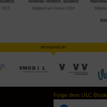
Bludenz
Andreas Vonblon, Bludenz
Marcella
i 2023
Mitglied seit Jänner 2024
Mitglie
Kin
SPONSORED BY
Folge dem ULC Blud