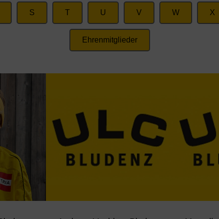
S
T
U
V
W
X
Ehrenmitglieder