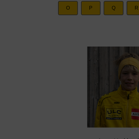
O
P
Q
R