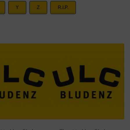
Y
Z
R.I.P.