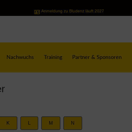
Anmeldung zu Bludenz läuft 2027
Nachwuchs
Training
Partner & Sponsoren
r
K
L
M
N