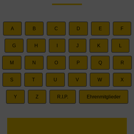
A
B
C
D
E
F
G
H
I
J
K
L
M
N
O
P
Q
R
S
T
U
V
W
X
Y
Z
R.I.P.
Ehrenmitglieder