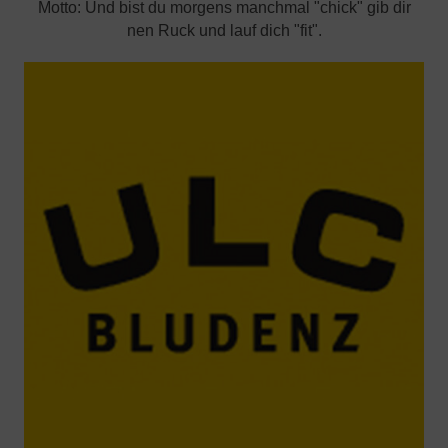
Motto: Und bist du morgens manchmal "chick" gib dir
nen Ruck und lauf dich "fit".