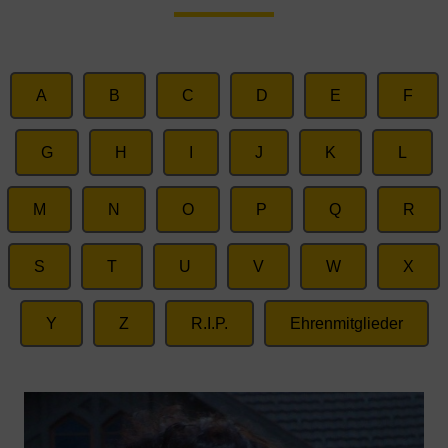
A
B
C
D
E
F
G
H
I
J
K
L
M
N
O
P
Q
R
S
T
U
V
W
X
Y
Z
R.I.P.
Ehrenmitglieder