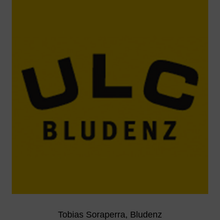
Tobias Soraperra, Bludenz