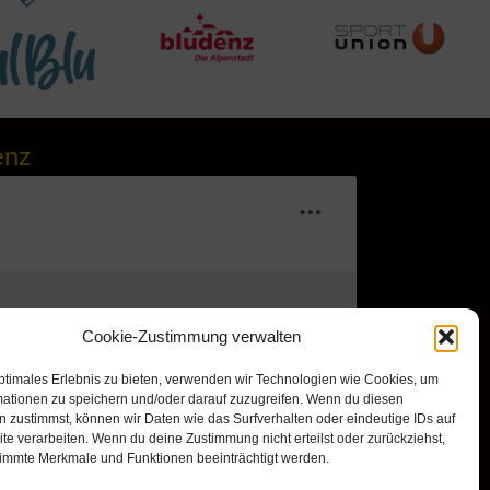
enz
Cookie-Zustimmung verwalten
r, um Marketing-Cookies zu
ptimales Erlebnis zu bieten, verwenden wir Technologien wie Cookies, um
mationen zu speichern und/oder darauf zuzugreifen. Wenn du diesen
nd diesen Inhalt zu aktivieren
 zustimmst, können wir Daten wie das Surfverhalten oder eindeutige IDs auf
te verarbeiten. Wenn du deine Zustimmung nicht erteilst oder zurückziehst,
immte Merkmale und Funktionen beeinträchtigt werden.