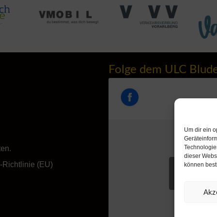
Folge dem ULC Blud
Um dir ein o
Geräteinfor
Technologien
ten.
dieser Websi
Richtlinie (EU)
können best
Klicke hie
akzeptieren u
Akz