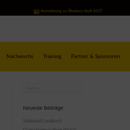
Anmeldung zu Bludenz läuft 2027
Nachwuchs
Training
Partner & Sponsoren
Neueste Beiträge
Volkslauf Leutkirch
Gletschermarathon Pitztal