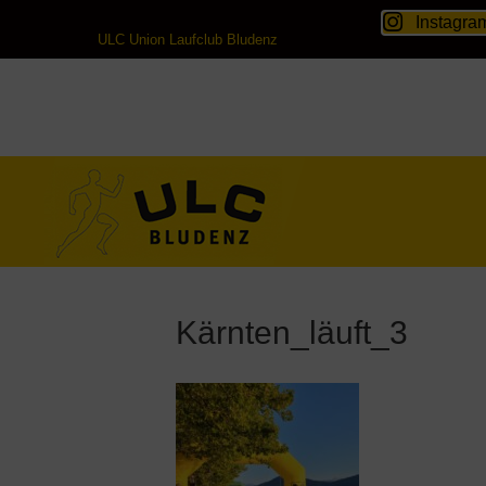
Instagra
ULC Union Laufclub Bludenz
Kärnten_läuft_3