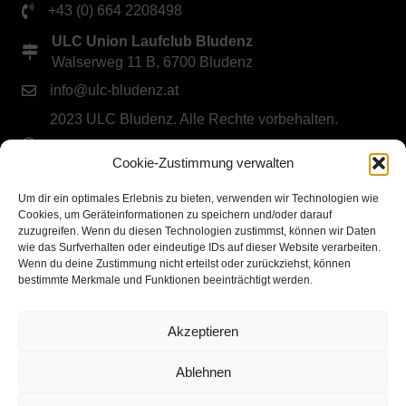
+43 (0) 664 2208498
ULC Union Laufclub Bludenz
Walserweg 11 B, 6700 Bludenz
info@ulc-bludenz.at
2023 ULC Bludenz. Alle Rechte vorbehalten.
IMPRESSUM
|
DATENSCHUTZ
|
Cookie-Richtlinie
Cookie-Zustimmung verwalten
(EU)
Folge dem ULC Bludenz
Um dir ein optimales Erlebnis zu bieten, verwenden wir Technologien wie
Cookies, um Geräteinformationen zu speichern und/oder darauf
zuzugreifen. Wenn du diesen Technologien zustimmst, können wir Daten
wie das Surfverhalten oder eindeutige IDs auf dieser Website verarbeiten.
Wenn du deine Zustimmung nicht erteilst oder zurückziehst, können
bestimmte Merkmale und Funktionen beeinträchtigt werden.
Akzeptieren
Klicke hier, um Marketing-Cookies zu
akzeptieren und diesen Inhalt zu aktivieren
Ablehnen