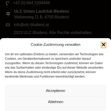
+43 (0) 664 2208498
ULC Union Laufclub Bludenz
Walserweg 11 B, 6700 Bludenz
info@ulc-bludenz.at
2023 ULC Bludenz. Alle Rechte vorbehalten.
IMPRESSUM
|
DATENSCHUTZ
|
Cookie-Richtlinie
Cookie-Zustimmung verwalten
(EU)
Folge dem ULC Bludenz
Um dir ein optimales Erlebnis zu bieten, verwenden wir Technologien wie
Cookies, um Geräteinformationen zu speichern und/oder darauf
zuzugreifen. Wenn du diesen Technologien zustimmst, können wir Daten
wie das Surfverhalten oder eindeutige IDs auf dieser Website verarbeiten.
Wenn du deine Zustimmung nicht erteilst oder zurückziehst, können
bestimmte Merkmale und Funktionen beeinträchtigt werden.
Akzeptieren
Klicke hier, um Marketing-Cookies zu
akzeptieren und diesen Inhalt zu aktivieren
Ablehnen