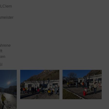
ULClern
tsmeister
fahrene
ft
cken
5!