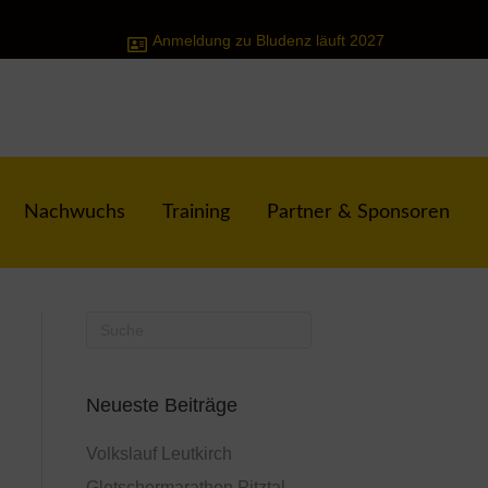
Anmeldung zu Bludenz läuft 2027
Nachwuchs
Training
Partner & Sponsoren
Neueste Beiträge
Volkslauf Leutkirch
Gletschermarathon Pitztal