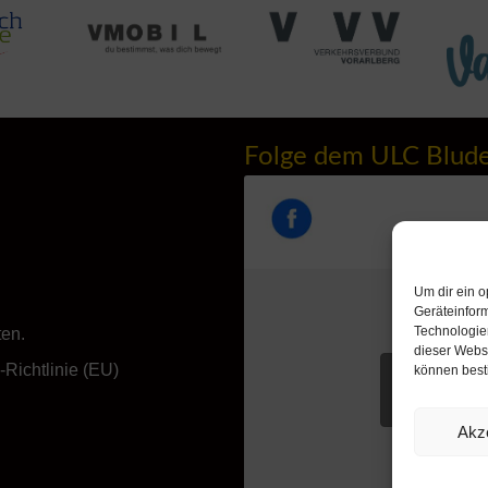
Folge dem ULC Blud
Um dir ein o
Geräteinfor
Technologien
ten.
dieser Websi
Richtlinie (EU)
können best
Klicke hie
akzeptieren u
Akz