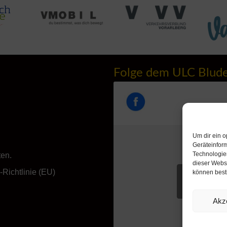
Folge dem ULC Blud
Um dir ein o
Geräteinfor
Technologien
ten.
dieser Websi
Richtlinie (EU)
können best
Klicke hie
akzeptieren u
Akz