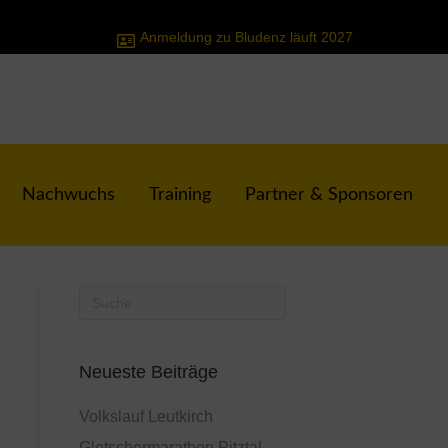
Anmeldung zu Bludenz läuft 2027
Nachwuchs
Training
Partner & Sponsoren
Neueste Beiträge
Volkslauf Leutkirch
Gletschermarathon Pitztal