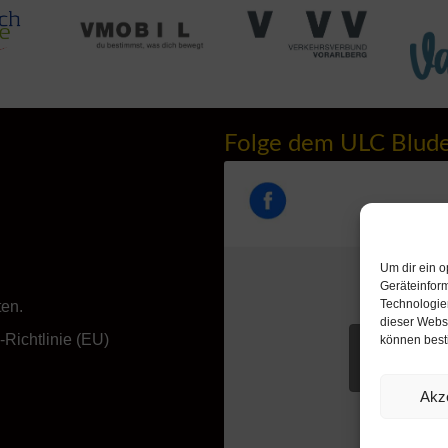
Folge dem ULC Blud
Um dir ein o
Geräteinfor
Technologien
ten.
dieser Websi
Richtlinie (EU)
können best
Klicke hie
akzeptieren u
Akz