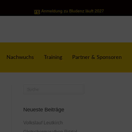
Anmeldung zu Bludenz läuft 2027
Nachwuchs
Training
Partner & Sponsoren
Neueste Beiträge
Volkslauf Leutkirch
Gletschermarathon Pitztal