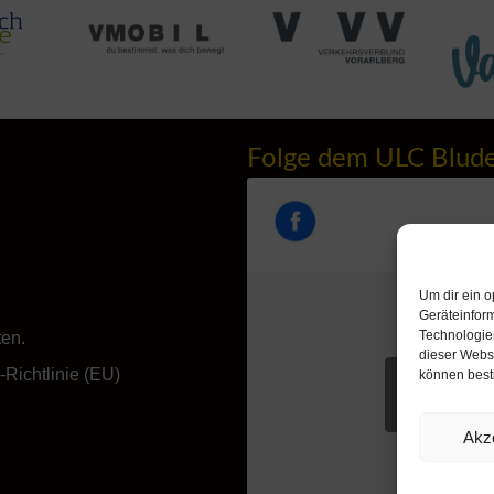
Folge dem ULC Blud
Um dir ein o
Geräteinfor
Technologien
ten.
dieser Websi
Richtlinie (EU)
können best
Klicke hie
akzeptieren u
Akz