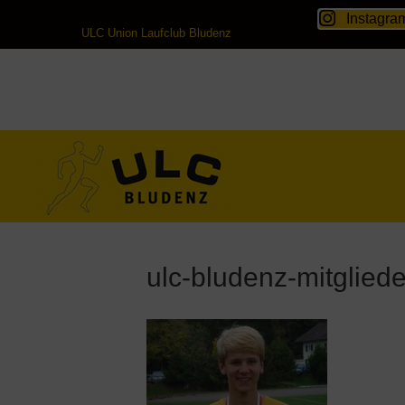
Instagra
ULC Union Laufclub Bludenz
ulc-bludenz-mitglied