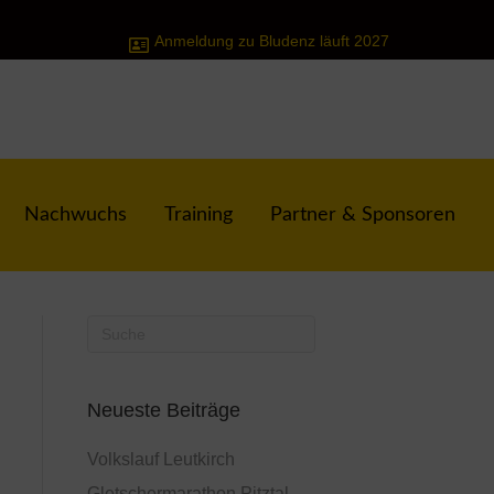
Anmeldung zu Bludenz läuft 2027
Nachwuchs
Training
Partner & Sponsoren
Neueste Beiträge
Volkslauf Leutkirch
Gletschermarathon Pitztal