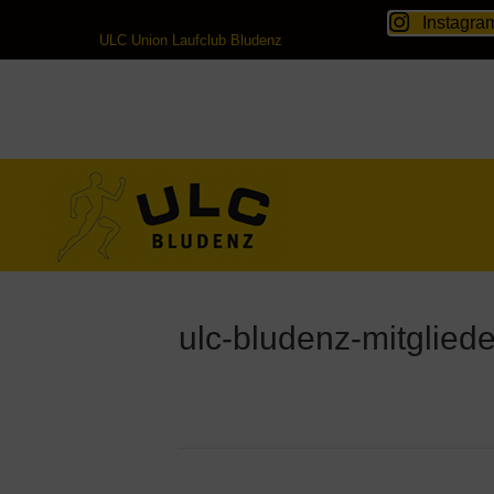
Instagra
ULC Union Laufclub Bludenz
ulc-bludenz-mitglied