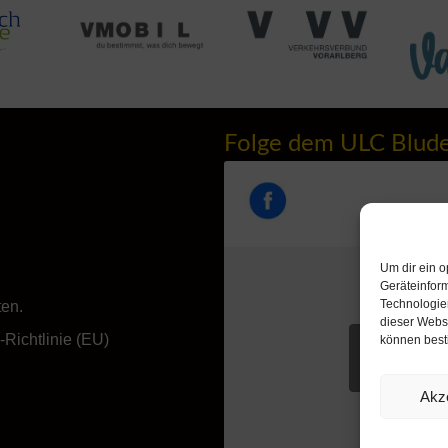
Folge dem ULC Blud
Um dir ein o
Geräteinfor
Technologien
ten.
dieser Websi
Richtlinie (EU)
können best
Klicke hie
akzeptieren u
Akz