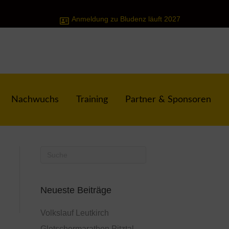
Anmeldung zu Bludenz läuft 2027
Nachwuchs
Training
Partner & Sponsoren
Neueste Beiträge
Volkslauf Leutkirch
Gletschermarathon Pitztal