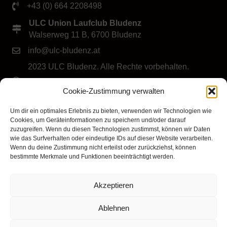
+43 (0) 664 2208498
ULC Union Laufclub Bludenz
Walserweg 11 B, 6700 Bludenz
info@ulc-bludenz.at
2023 ULC Bludenz. Alle Rechte vorbehalten.
IMPRESSUM
|
DATENSCHUTZ
|
Cookie-Richtlinie
Cookie-Zustimmung verwalten
(EU)
Folge dem ULC Bludenz
Um dir ein optimales Erlebnis zu bieten, verwenden wir Technologien wie
Cookies, um Geräteinformationen zu speichern und/oder darauf
zuzugreifen. Wenn du diesen Technologien zustimmst, können wir Daten
wie das Surfverhalten oder eindeutige IDs auf dieser Website verarbeiten.
Wenn du deine Zustimmung nicht erteilst oder zurückziehst, können
bestimmte Merkmale und Funktionen beeinträchtigt werden.
Akzeptieren
Klicke hier, um Marketing-Cookies zu
akzeptieren und diesen Inhalt zu aktivieren
Ablehnen