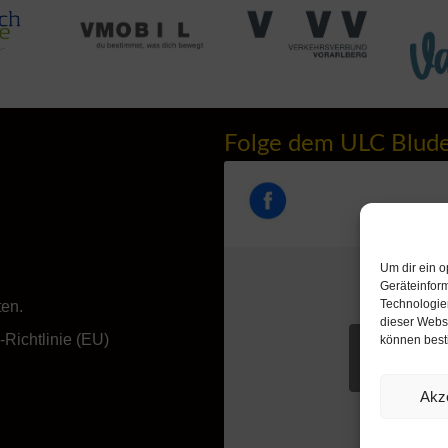
Folge dem ULC Blud
Um dir ein o
Geräteinfor
Technologien
ten.
dieser Websi
Richtlinie (EU)
können best
Klicke hie
akzeptieren u
Akz