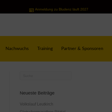
Anmeldung zu Bludenz läuft 2027
Nachwuchs
Training
Partner & Sponsoren
Neueste Beiträge
Volkslauf Leutkirch
Gletschermarathon Pitztal