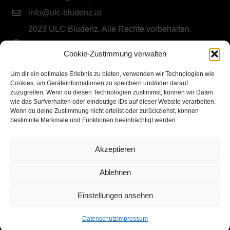
info@ulc-bludenz.at
2023 ULC Bludenz. Alle Rechte vorbehalten.
IMPRESSUM
|
DATENSCHUTZ
|
Cookie-Richtlinie
Cookie-Zustimmung verwalten
(EU)
Folge dem ULC Bludenz
Um dir ein optimales Erlebnis zu bieten, verwenden wir Technologien wie
Cookies, um Geräteinformationen zu speichern und/oder darauf
zuzugreifen. Wenn du diesen Technologien zustimmst, können wir Daten
wie das Surfverhalten oder eindeutige IDs auf dieser Website verarbeiten.
Wenn du deine Zustimmung nicht erteilst oder zurückziehst, können
bestimmte Merkmale und Funktionen beeinträchtigt werden.
Akzeptieren
Klicke hier, um Marketing-Cookies zu
akzeptieren und diesen Inhalt zu aktivieren
Ablehnen
Einstellungen ansehen
Datenschutz
Impressum