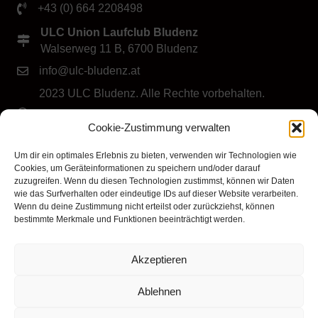
+43 (0) 664 2208498
ULC Union Laufclub Bludenz
Walserweg 11 B, 6700 Bludenz
info@ulc-bludenz.at
2023 ULC Bludenz. Alle Rechte vorbehalten.
IMPRESSUM
|
DATENSCHUTZ
|
Cookie-Richtlinie
Cookie-Zustimmung verwalten
(EU)
Folge dem ULC Bludenz
Um dir ein optimales Erlebnis zu bieten, verwenden wir Technologien wie
Cookies, um Geräteinformationen zu speichern und/oder darauf
zuzugreifen. Wenn du diesen Technologien zustimmst, können wir Daten
wie das Surfverhalten oder eindeutige IDs auf dieser Website verarbeiten.
Wenn du deine Zustimmung nicht erteilst oder zurückziehst, können
bestimmte Merkmale und Funktionen beeinträchtigt werden.
Akzeptieren
Klicke hier, um Marketing-Cookies zu
akzeptieren und diesen Inhalt zu aktivieren
Ablehnen