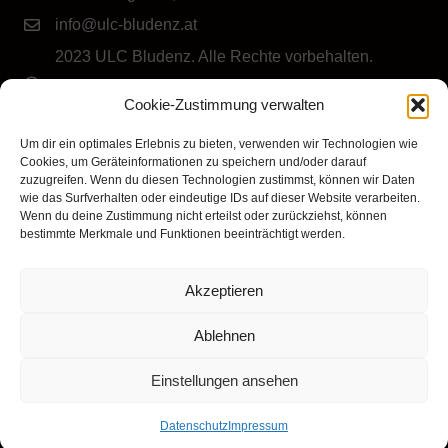
info@ulc-bludenz.at
2023 ULC Bludenz. Alle Rechte vorbehalten.
IMPRESSUM
|
DATENSCHUTZ
|
Cookie-Richtlinie
Cookie-Zustimmung verwalten
(EU)
Folge dem ULC Bludenz
Um dir ein optimales Erlebnis zu bieten, verwenden wir Technologien wie
Cookies, um Geräteinformationen zu speichern und/oder darauf
zuzugreifen. Wenn du diesen Technologien zustimmst, können wir Daten
wie das Surfverhalten oder eindeutige IDs auf dieser Website verarbeiten.
Wenn du deine Zustimmung nicht erteilst oder zurückziehst, können
bestimmte Merkmale und Funktionen beeinträchtigt werden.
Akzeptieren
Klicke hier, um Marketing-Cookies zu
akzeptieren und diesen Inhalt zu aktivieren
Ablehnen
Einstellungen ansehen
Datenschutz
Impressum