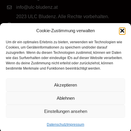
info@ulc-bludenz.at
2023 ULC Bludenz. Alle Rechte vorbehalten.
IMPRESSUM
|
DATENSCHUTZ
|
Cookie-Richtlinie
Cookie-Zustimmung verwalten
(EU)
Folge dem ULC Bludenz
Um dir ein optimales Erlebnis zu bieten, verwenden wir Technologien wie
Cookies, um Geräteinformationen zu speichern und/oder darauf
zuzugreifen. Wenn du diesen Technologien zustimmst, können wir Daten
wie das Surfverhalten oder eindeutige IDs auf dieser Website verarbeiten.
Wenn du deine Zustimmung nicht erteilst oder zurückziehst, können
bestimmte Merkmale und Funktionen beeinträchtigt werden.
Akzeptieren
Klicke hier, um Marketing-Cookies zu
akzeptieren und diesen Inhalt zu aktivieren
Ablehnen
Einstellungen ansehen
Datenschutz
Impressum