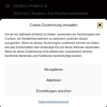
info@ulc-bludenz.at
2023 ULC Bludenz. Alle Rechte vorbehalten.
IMPRESSUM
|
DATENSCHUTZ
|
Cookie-Richtlinie
Cookie-Zustimmung verwalten
(EU)
Folge dem ULC Bludenz
Um dir ein optimales Erlebnis zu bieten, verwenden wir Technologien wie
Cookies, um Geräteinformationen zu speichern und/oder darauf
zuzugreifen. Wenn du diesen Technologien zustimmst, können wir Daten
wie das Surfverhalten oder eindeutige IDs auf dieser Website verarbeiten.
Wenn du deine Zustimmung nicht erteilst oder zurückziehst, können
bestimmte Merkmale und Funktionen beeinträchtigt werden.
Akzeptieren
Klicke hier, um Marketing-Cookies zu
akzeptieren und diesen Inhalt zu aktivieren
Ablehnen
Einstellungen ansehen
Datenschutz
Impressum