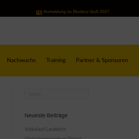
Anmeldung zu Bludenz läuft 2027
Nachwuchs
Training
Partner & Sponsoren
Neueste Beiträge
Volkslauf Leutkirch
Gletschermarathon Pitztal