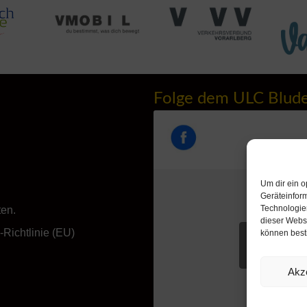
Folge dem ULC Blud
Um dir ein o
Geräteinfor
Technologien
ten.
dieser Websi
Richtlinie (EU)
können best
Klicke hie
akzeptieren u
Akz