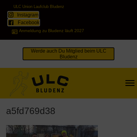
ULC Union Laufclub Bludenz
Instagram
Facebook
Anmeldung zu Bludenz läuft 2027
Werde auch Du Mitglied beim ULC
Bludenz
a5fd769d38