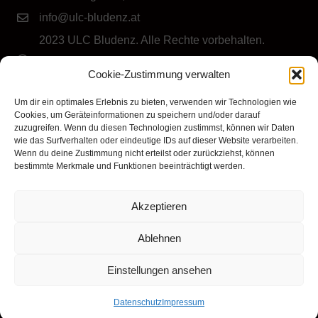
info@ulc-bludenz.at
2023 ULC Bludenz. Alle Rechte vorbehalten.
IMPRESSUM
|
DATENSCHUTZ
|
Cookie-Richtlinie
Cookie-Zustimmung verwalten
(EU)
Folge dem ULC Bludenz
Um dir ein optimales Erlebnis zu bieten, verwenden wir Technologien wie
Cookies, um Geräteinformationen zu speichern und/oder darauf
zuzugreifen. Wenn du diesen Technologien zustimmst, können wir Daten
wie das Surfverhalten oder eindeutige IDs auf dieser Website verarbeiten.
Wenn du deine Zustimmung nicht erteilst oder zurückziehst, können
bestimmte Merkmale und Funktionen beeinträchtigt werden.
Akzeptieren
Klicke hier, um Marketing-Cookies zu
akzeptieren und diesen Inhalt zu aktivieren
Ablehnen
Einstellungen ansehen
Datenschutz
Impressum