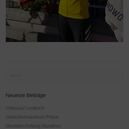
Neueste Beiträge
Volkslauf Leutkirch
Gletschermarathon Pitztal
Montafon Arlberg Marathon