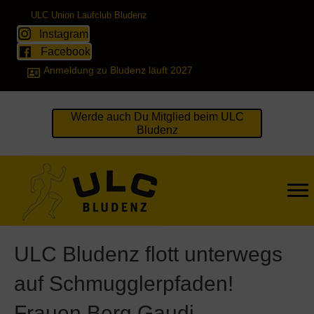
ULC Union Laufclub Bludenz
Instagram
Facebook
Anmeldung zu Bludenz läuft 2027
Werde auch Du Mitglied beim ULC
Bludenz
ULC Bludenz flott unterwegs
auf Schmugglerpfaden!
Frauen Berg Gaudi