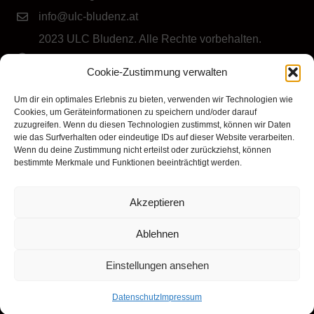
info@ulc-bludenz.at
2023 ULC Bludenz. Alle Rechte vorbehalten.
IMPRESSUM
|
DATENSCHUTZ
|
Cookie-Richtlinie
Cookie-Zustimmung verwalten
(EU)
Folge dem ULC Bludenz
Um dir ein optimales Erlebnis zu bieten, verwenden wir Technologien wie
Cookies, um Geräteinformationen zu speichern und/oder darauf
zuzugreifen. Wenn du diesen Technologien zustimmst, können wir Daten
wie das Surfverhalten oder eindeutige IDs auf dieser Website verarbeiten.
Wenn du deine Zustimmung nicht erteilst oder zurückziehst, können
bestimmte Merkmale und Funktionen beeinträchtigt werden.
Akzeptieren
Klicke hier, um Marketing-Cookies zu
akzeptieren und diesen Inhalt zu aktivieren
Ablehnen
Einstellungen ansehen
Datenschutz
Impressum