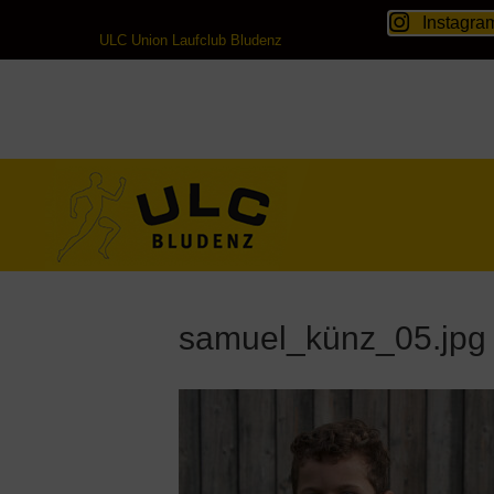
Instagra
ULC Union Laufclub Bludenz
samuel_künz_05.jpg