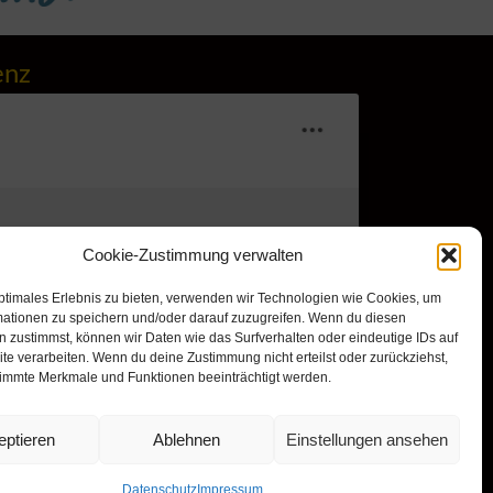
enz
Cookie-Zustimmung verwalten
r, um Marketing-Cookies zu
ptimales Erlebnis zu bieten, verwenden wir Technologien wie Cookies, um
mationen zu speichern und/oder darauf zuzugreifen. Wenn du diesen
nd diesen Inhalt zu aktivieren
 zustimmst, können wir Daten wie das Surfverhalten oder eindeutige IDs auf
te verarbeiten. Wenn du deine Zustimmung nicht erteilst oder zurückziehst,
immte Merkmale und Funktionen beeinträchtigt werden.
eptieren
Ablehnen
Einstellungen ansehen
Datenschutz
Impressum