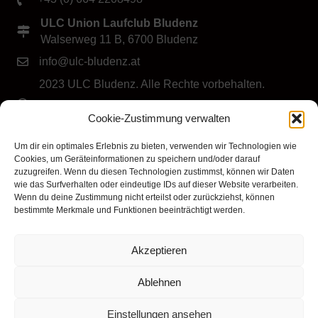
ULC Union Laufclub Bludenz
Walserweg 11 B, 6700 Bludenz
info@ulc-bludenz.at
2023 ULC Bludenz. Alle Rechte vorbehalten.
IMPRESSUM
|
DATENSCHUTZ
|
Cookie-Richtlinie
Cookie-Zustimmung verwalten
(EU)
Folge dem ULC Bludenz
Um dir ein optimales Erlebnis zu bieten, verwenden wir Technologien wie
Cookies, um Geräteinformationen zu speichern und/oder darauf
zuzugreifen. Wenn du diesen Technologien zustimmst, können wir Daten
wie das Surfverhalten oder eindeutige IDs auf dieser Website verarbeiten.
Wenn du deine Zustimmung nicht erteilst oder zurückziehst, können
bestimmte Merkmale und Funktionen beeinträchtigt werden.
Akzeptieren
Klicke hier, um Marketing-Cookies zu
akzeptieren und diesen Inhalt zu aktivieren
Ablehnen
Einstellungen ansehen